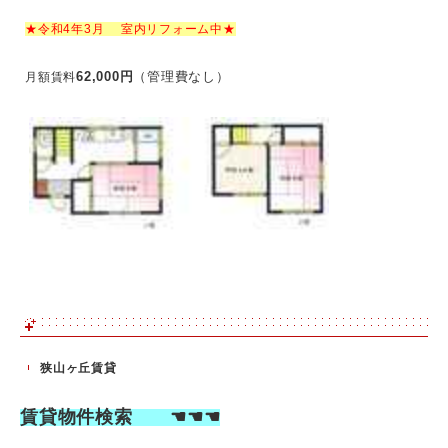
★令和4年3月 室内リフォーム中★
62,000円
（管理費なし）
月額賃料
狭山ヶ丘賃貸
賃貸物件検索 ☚☚☚