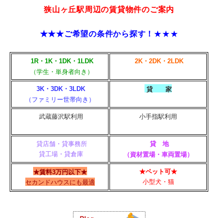
狭山ヶ丘駅周辺の賃貸物件のご案内
★★★ご希望の条件から探す！
★
★
★
1R・1K・1DK・1LDK
2K・2DK・2LDK
（学生・単身者向き）
3K・3DK・3LDK
貸 家
（ファミリー世帯向き）
武蔵藤沢駅利用
小手指駅利用
貸店舗・貸事務所
貸 地
貸工場・貸倉庫
（資材置場・車両置場）
★ペット可★
★賃料3万円以下★
小型犬・猫
セカンドハウスにも最適