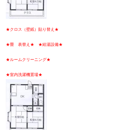
★クロス（壁紙）貼り替え★
★畳 表替え★ ★給湯設備★
★ルームクリーニング★
★室内洗濯機置場★